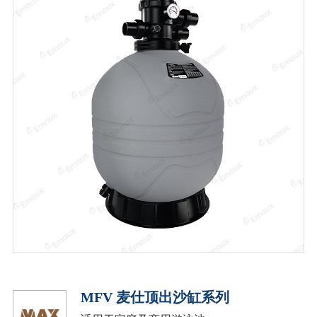
MFV 麦仕顶出沙缸系列