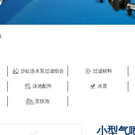
W
嘴
沙缸连水泵过滤组合
过滤材料
泳池配件
水景
竞技池
小型气