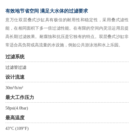
有效地节省空间 满足大水体的过滤要求
意万仕双层叠式沙缸具有极佳的耐用性和稳定性，采用叠式滤性
能，在相同面积下多一倍过滤性能。在有限的空间内灵活运用且提
高长期过滤效果。耐腐蚀和抗压是它独有的特点。双层叠式沙缸非
常适合高负荷或高流量的水设施，例如公共游泳池和水上乐园。
过滤系统
过滤管过滤
设计流速
30m³/h/m²
最大工作压力
58psi(4.0bar)
最高温度
43°C (109°F)