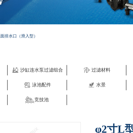
W
截面排水口（滑入型）
沙缸连水泵过滤组合
过滤材料
泳池配件
水景
竞技池
φ2寸