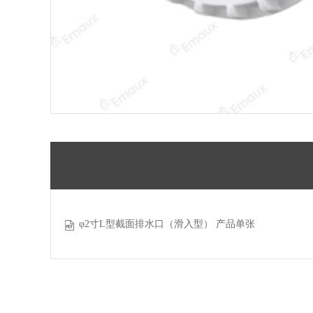
φ2寸L型截面排水口（滑入型） 产品单张