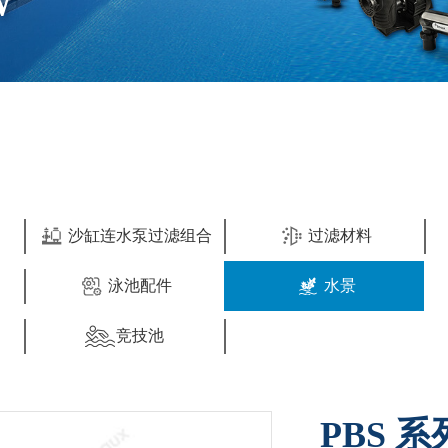
W
沙缸连水泵过滤组合
过滤材料
泳池配件
水景
竞技池
PBS 系